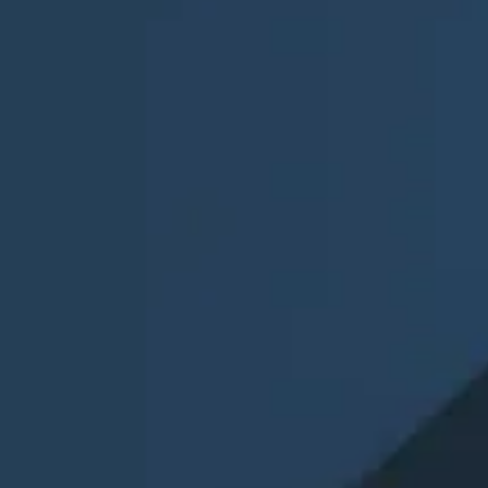
Saiba Mais
A Evolução é contínua
a essência é a mesma